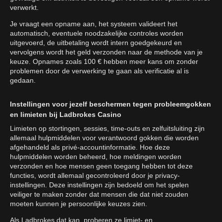
verwerkt.
Je vraagt een opname aan, het systeem valideert het
automatisch, eventuele noodzakelijke controles worden
uitgevoerd, de uitbetaling wordt intern goedgekeurd en
vervolgens wordt het geld verzonden naar de methode van je
keuze. Opnames zoals 100 € hebben meer kans om zonder
problemen door de verwerking te gaan als verificatie al is
gedaan.
Instellingen voor jezelf beschermen tegen probleemgokken
en limieten bij Ladbrokes Casino
Limieten op stortingen, sessies, time-outs en zelfuitsluiting zijn
allemaal hulpmiddelen voor verantwoord gokken die worden
afgehandeld als privé-accountinformatie. Hoe deze
hulpmiddelen worden beheerd, hoe meldingen worden
verzonden en hoe mensen geen toegang hebben tot deze
functies, wordt allemaal gecontroleerd door je privacy-
instellingen. Deze instellingen zijn bedoeld om het spelen
veiliger te maken zonder dat mensen die dat niet zouden
moeten kunnen je persoonlijke keuzes zien.
Als Ladbrokes dat kan, proberen ze limiet- en