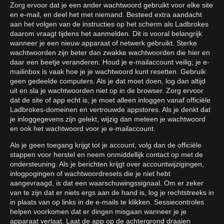
Zorg ervoor dat je een ander wachtwoord gebruikt voor elke site
en e-mail, en deel het met niemand. Besteed extra aandacht
aan het volgen van de instructies op het scherm als Ladbrokes
daarom vraagt tijdens het aanmelden. Dit is vooral belangrijk
wanneer je een nieuw apparaat of netwerk gebruikt. Sterke
wachtwoorden zijn beter dan zwakke wachtwoorden die hier en
daar een beetje veranderen. Houd je e-mailaccount veilig; je e-
mailinbox is vaak hoe je je wachtwoord kunt resetten. Gebruik
geen gedeelde computers. Als je dat moet doen, log dan altijd
uit en sla je wachtwoorden niet op in de browser. Zorg ervoor
dat de site of app echt is; je moet alleen inloggen vanaf officiële
Ladbrokes-domeinen en vertrouwde appstores. Als je denkt dat
je inloggegevens zijn gelekt, wijzig dan meteen je wachtwoord
en ook het wachtwoord voor je e-mailaccount.
Als je geen toegang krijgt tot je account, volg dan de officiële
stappen voor herstel en neem onmiddellijk contact op met de
ondersteuning. Als je berichten krijgt over accountwijzigingen,
inlogpogingen of wachtwoordresets die je niet hebt
aangevraagd, is dat een waarschuwingssignaal. Om er zeker
van te zijn dat er niets ergs aan de hand is, log je rechtstreeks in
in plaats van op links in de e-mails te klikken. Sessiecontroles
helpen voorkomen dat er dingen misgaan wanneer je je
apparaat verlaat. Laat de app op de achtergrond draaien