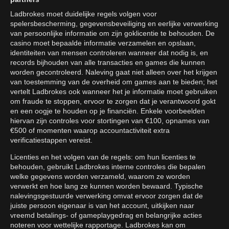
Ladbrokes moet duidelijke regels volgen voor
spelersbescherming, gegevensbeveiliging en eerlijke verwerking
van persoonlijke informatie om zijn goklicentie te behouden. De
casino moet bepaalde informatie verzamelen en opslaan,
identiteiten van mensen controleren wanneer dat nodig is, en
records bijhouden van alle transacties en games die kunnen
worden gecontroleerd. Naleving gaat niet alleen over het krijgen
van toestemming van de overheid om games aan te bieden; het
vertelt Ladbrokes ook wanneer het je informatie moet gebruiken
om fraude te stoppen, ervoor te zorgen dat je verantwoord gokt
en een oogje te houden op je financiën. Enkele voorbeelden
hiervan zijn controles voor stortingen van €100, opnames van
€500 of momenten waarop accountactiviteit extra
verificatiestappen vereist.
Licenties en het volgen van de regels: om hun licenties te
behouden, gebruikt Ladbrokes interne controles die bepalen
welke gegevens worden verzameld, waarom ze worden
verwerkt en hoe lang ze kunnen worden bewaard. Typische
nalevingsgestuurde verwerking omvat ervoor zorgen dat de
juiste persoon eigenaar is van het account, uitkijken naar
vreemd betalings- of gameplaygedrag en belangrijke acties
noteren voor wettelijke rapportage. Ladbrokes kan om