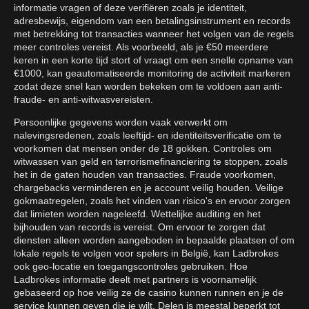
informatie vragen of deze verifiëren zoals je identiteit,
adresbewijs, eigendom van een betalingsinstrument en records
met betrekking tot transacties wanneer het volgen van de regels
meer controles vereist. Als voorbeeld, als je €50 meerdere
keren in een korte tijd stort of vraagt om een snelle opname van
€1000, kan geautomatiseerde monitoring de activiteit markeren
zodat deze snel kan worden bekeken om te voldoen aan anti-
fraude- en anti-witwasvereisten.
Persoonlijke gegevens worden vaak verwerkt om
nalevingsredenen, zoals leeftijd- en identiteitsverificatie om te
voorkomen dat mensen onder de 18 gokken. Controles om
witwassen van geld en terrorismefinanciering te stoppen, zoals
het in de gaten houden van transacties. Fraude voorkomen,
chargebacks verminderen en je account veilig houden. Veilige
gokmaatregelen, zoals het vinden van risico's en ervoor zorgen
dat limieten worden nageleefd. Wettelijke auditing en het
bijhouden van records is vereist. Om ervoor te zorgen dat
diensten alleen worden aangeboden in bepaalde plaatsen of om
lokale regels te volgen voor spelers in België, kan Ladbrokes
ook geo-locatie en toegangscontroles gebruiken. Hoe
Ladbrokes informatie deelt met partners is voornamelijk
gebaseerd op hoe veilig ze de casino kunnen runnen en je de
service kunnen geven die je wilt. Delen is meestal beperkt tot