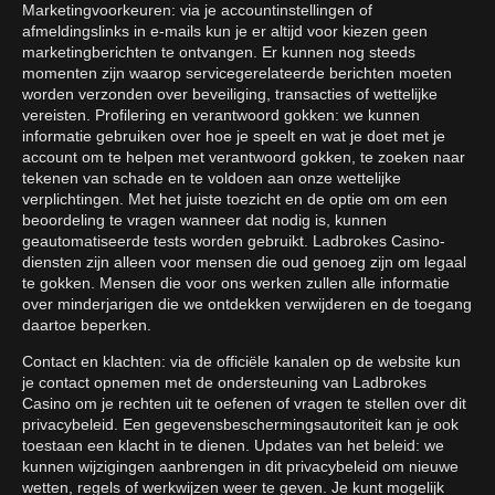
Marketingvoorkeuren: via je accountinstellingen of
afmeldingslinks in e-mails kun je er altijd voor kiezen geen
marketingberichten te ontvangen. Er kunnen nog steeds
momenten zijn waarop servicegerelateerde berichten moeten
worden verzonden over beveiliging, transacties of wettelijke
vereisten. Profilering en verantwoord gokken: we kunnen
informatie gebruiken over hoe je speelt en wat je doet met je
account om te helpen met verantwoord gokken, te zoeken naar
tekenen van schade en te voldoen aan onze wettelijke
verplichtingen. Met het juiste toezicht en de optie om om een
beoordeling te vragen wanneer dat nodig is, kunnen
geautomatiseerde tests worden gebruikt. Ladbrokes Casino-
diensten zijn alleen voor mensen die oud genoeg zijn om legaal
te gokken. Mensen die voor ons werken zullen alle informatie
over minderjarigen die we ontdekken verwijderen en de toegang
daartoe beperken.
Contact en klachten: via de officiële kanalen op de website kun
je contact opnemen met de ondersteuning van Ladbrokes
Casino om je rechten uit te oefenen of vragen te stellen over dit
privacybeleid. Een gegevensbeschermingsautoriteit kan je ook
toestaan een klacht in te dienen. Updates van het beleid: we
kunnen wijzigingen aanbrengen in dit privacybeleid om nieuwe
wetten, regels of werkwijzen weer te geven. Je kunt mogelijk