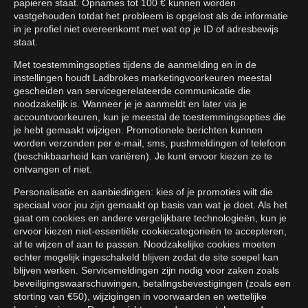
papieren staat. Opnames tot 100 € kunnen worden
vastgehouden totdat het probleem is opgelost als de informatie
in je profiel niet overeenkomt met wat op je ID of adresbewijs
staat.
Met toestemmingsopties tijdens de aanmelding en in de
instellingen houdt Ladbrokes marketingvoorkeuren meestal
gescheiden van servicegerelateerde communicatie die
noodzakelijk is. Wanneer je je aanmeldt en later via je
accountvoorkeuren, kun je meestal de toestemmingsopties die
je hebt gemaakt wijzigen. Promotionele berichten kunnen
worden verzonden per e-mail, sms, pushmeldingen of telefoon
(beschikbaarheid kan variëren). Je kunt ervoor kiezen ze te
ontvangen of niet.
Personalisatie en aanbiedingen: kies of je promoties wilt die
speciaal voor jou zijn gemaakt op basis van wat je doet. Als het
gaat om cookies en andere vergelijkbare technologieën, kun je
ervoor kiezen niet-essentiële cookiecategorieën te accepteren,
af te wijzen of aan te passen. Noodzakelijke cookies moeten
echter mogelijk ingeschakeld blijven zodat de site soepel kan
blijven werken. Servicemeldingen zijn nodig voor zaken zoals
beveiligingswaarschuwingen, betalingsbevestigingen (zoals een
storting van €50), wijzigingen in voorwaarden en wettelijke