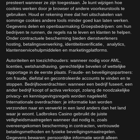
presteert wanneer ze zijn toegestaan. Je kunt wijzigen hoe
cookies werken door je browser of andere voorkeurstools te
gebruiken. Houd er rekening mee dat het uitschakelen van
sommige cookies andere tools minder goed kan laten werken.
Gegevens delen en openbaarmaking Groepsbedrijven: om hun
bedrijven te runnen, de regels na te leven en klanten te helpen.
Onder contractuele bescherming bieden dienstverleners
hosting, betalingsverwerking, identiteitsverificatie、analytics,
klantenservicehulpmiddelen en marketingplatforms.
Autoriteiten en toezichthouders: wanneer nodig voor AML,
licenties, wetshandhaving, gerechtelijke bevelen of wettelijke
rapportage in de eerste plaats. Fraude- en beveiligingspartners:
om fraude, diefstal en gecontroleerde accounts te vinden en te
stoppen. Bedrijfsoverdrachten: wanneer een bedrijf fuseert, een
ander bedrijf koopt of activa verkoopt, zolang de noodzakelijke
privacy- en kennisgevingsregels worden nageleefd.
Internationale overdrachten: je informatie kan worden
verzonden naar en verwerkt in een land anders dan het land
waar je woont. Ladbrokes Casino gebruikt de juiste
veiligheidsmaatregelen wanneer dat nodig is, zoals
overeengekomen bescherming in contracten, vertrouwde
betalingsmethoden en fysieke beveiligingsmaatregelen.
Gegevens bewaren: persoonlijke informatie wordt alleen