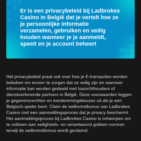
Er is een privacybeleid bij Ladbrokes
Casino in België dat je vertelt hoe ze
je persoonlijke informatie
verzamelen, gebruiken en veilig
houden wanneer je je aanmeldt,
speelt en je account beheert
Het privacybeleid praat ook over hoe je €-transacties worden
bekeken om ervoor te zorgen dat ze veilig zijn en wanneer
informatie kan worden gedeeld met toezichthouders of
dienstverlenende partners in België. Deze voorwaarden leggen
je gegevensrechten en toestemmingskeuzes uit als je een
Belgisch-speler bent. Claim de welkomstbonus van Ladbrokes
Casino met een aanmeldingsproces dat je privacy beschermt.
Het aanmeldingsproces bij Ladbrokes Casino is ontworpen om
te voldoen aan veiligheids- en verantwoord gokken-normen
terwijl de welkomstbonus wordt geclaimd.