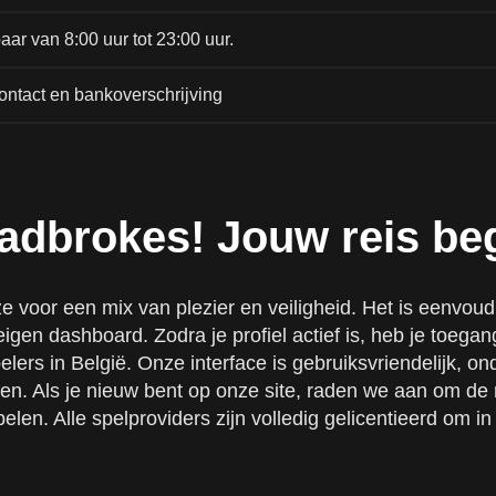
aar van 8:00 uur tot 23:00 uur.
ontact en bankoverschrijving
adbrokes! Jouw reis begi
ze voor een mix van plezier en veiligheid. Het is eenvou
igen dashboard. Zodra je profiel actief is, heb je toega
elers in België. Onze interface is gebruiksvriendelijk, o
ken. Als je nieuw bent op onze site, raden we aan om de n
elen. Alle spelproviders zijn volledig gelicentieerd om in