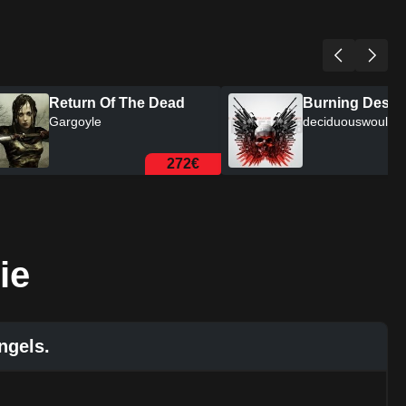
Return Of The Dead
Burning Desir
Gargoyle
deciduouswoulds
272€
ie
ngels.