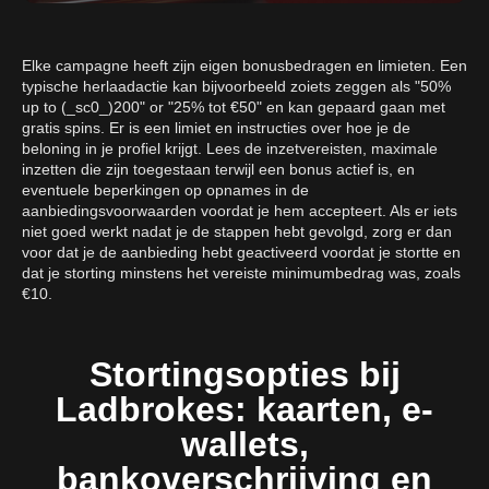
Elke campagne heeft zijn eigen bonusbedragen en limieten. Een
typische herlaadactie kan bijvoorbeeld zoiets zeggen als "50%
up to (_sc0_)200" or "25% tot €50" en kan gepaard gaan met
gratis spins. Er is een limiet en instructies over hoe je de
beloning in je profiel krijgt. Lees de inzetvereisten, maximale
inzetten die zijn toegestaan terwijl een bonus actief is, en
eventuele beperkingen op opnames in de
aanbiedingsvoorwaarden voordat je hem accepteert. Als er iets
niet goed werkt nadat je de stappen hebt gevolgd, zorg er dan
voor dat je de aanbieding hebt geactiveerd voordat je stortte en
dat je storting minstens het vereiste minimumbedrag was, zoals
€10.
Stortingsopties bij
Ladbrokes: kaarten, e-
wallets,
bankoverschrijving en