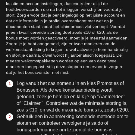
locatie en accountinstellingen, dus controleer altijd de
hoofdvoorwaarden die na het inloggen verschijnen voordat je
stort. Zorg ervoor dat je bent ingelogd op het juiste account en
dat de informatie in je profiel overeenkomt met wat op je
documenten staat zodat het claimproces vlot verloopt. Voordat
je een kwalificerende storting doet zoals €10 of €20, als de
bonus moet worden geactiveerd, moet je je meestal aanmelden.
Zodra je je hebt aangemeld, zijn er twee manieren om de
welkomstaanbieding te krijgen: ofwel activeer je hem handmatig
en stort je daarna, ofwel wordt hij automatisch toegepast. De
meeste welkomstpakketten worden op een van deze twee
manieren toegepast. Volg deze stappen om ervoor te zorgen
dat je het bonusvenster niet mist.
Log vanuit het casinomenu in en kies Promoties of
Bonussen. Als de welkomstaanbieding wordt
getoond, zoek je hem op en klik je op "Aanmelden"
of "Claimen". Controleer wat de minimale storting is,
zoals €10, en wat de maximale bonus is, zoals €200.
Gebruik een in aanmerking komende methode om te
storten en controleer vervolgens je saldo of
bonusportemonnee om te zien of de bonus is