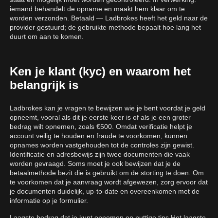
iemand behandelt de opname en maakt hem klaar om te
worden verzonden. Betaald — Ladbrokes heeft het geld naar de
provider gestuurd; de gebruikte methode bepaalt hoe lang het
duurt om aan te komen.
Ken je klant (kyc) en waarom het
belangrijk is
Ladbrokes kan je vragen te bewijzen wie je bent voordat je geld
opneemt, vooral als dit je eerste keer is of als je een groter
bedrag wilt opnemen, zoals €500. Omdat verificatie helpt je
account veilig te houden en fraude te voorkomen, kunnen
opnames worden vastgehouden tot de controles zijn gewist.
Identificatie en adresbewijs zijn twee documenten die vaak
worden gevraagd. Soms moet je ook bewijzen dat je de
betaalmethode bezit die is gebruikt om de storting te doen. Om
te voorkomen dat je aanvraag wordt afgewezen, zorg ervoor dat
je documenten duidelijk, up-to-date en overeenkomen met de
informatie op je formulier.
Laagste bedrag dat je kunt opnemen en nuttige tips Het laagste