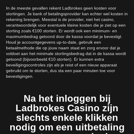
In de meeste gevallen rekent Ladbrokes geen kosten voor
stortingen. Je bank of betalingsprovider kan echter wel kosten in
rekening brengen. Meestal is de provider, niet het casino,
verantwoordelijk voor eventuele kleine kosten die je ziet op een
storting zoals €100 storten. Er wordt ook een minimum- en
maximumbedrag getoond door de kassa voordat je bevestigt.
Houd je accountgegevens up-to-date, gebruik een
betaalmethode die op jouw naam staat en zorg ervoor dat je
voldoet aan het minimale stortingsbedrag dat in de kassa wordt
getoond (bijvoorbeeld €10 storten). Er kunnen extra
beveiligingscontroles zijn als je reist of een nieuw apparaat
gebruikt om te storten, dus sta een paar minuten toe voor
bevestigingen.
Na het inloggen bij
Ladbrokes Casino zijn
slechts enkele klikken
nodig om een uitbetaling