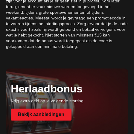
zijn voor je account als je er geen ziet in je profiel. Kom later
terug, omdat er vaak nieuwe worden toegevoegd in het
weekend, tijdens grote sportevenementen of tijdens
vakantieacties. Meestal wordt je gevraagd een promotiecode in
te voeren tijdens het stortingsproces. Zorg ervoor dat je de code
exact invoert zoals hij wordt getoond en betaal vervolgens voor
wat je hebt gekocht. Niet storten van minstens €15 kan
voorkomen dat de bonus wordt toegepast als de code is
gekoppeld aan een minimale betaling.
Herlaadbonus
Krijg extra geld op je volgende storting
Bekijk aanbiedingen