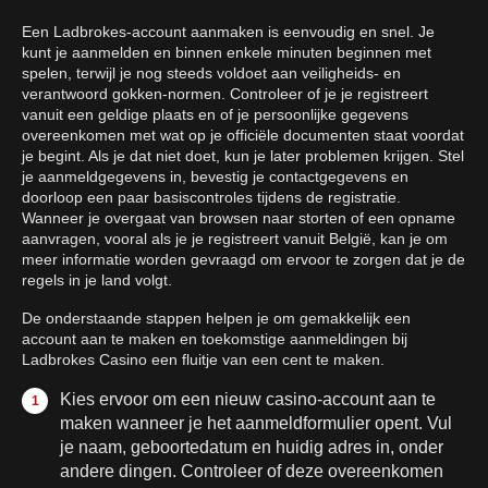
Een Ladbrokes-account aanmaken is eenvoudig en snel. Je
kunt je aanmelden en binnen enkele minuten beginnen met
spelen, terwijl je nog steeds voldoet aan veiligheids- en
verantwoord gokken-normen. Controleer of je je registreert
vanuit een geldige plaats en of je persoonlijke gegevens
overeenkomen met wat op je officiële documenten staat voordat
je begint. Als je dat niet doet, kun je later problemen krijgen. Stel
je aanmeldgegevens in, bevestig je contactgegevens en
doorloop een paar basiscontroles tijdens de registratie.
Wanneer je overgaat van browsen naar storten of een opname
aanvragen, vooral als je je registreert vanuit België, kan je om
meer informatie worden gevraagd om ervoor te zorgen dat je de
regels in je land volgt.
De onderstaande stappen helpen je om gemakkelijk een
account aan te maken en toekomstige aanmeldingen bij
Ladbrokes Casino een fluitje van een cent te maken.
Kies ervoor om een nieuw casino-account aan te
maken wanneer je het aanmeldformulier opent. Vul
je naam, geboortedatum en huidig adres in, onder
andere dingen. Controleer of deze overeenkomen