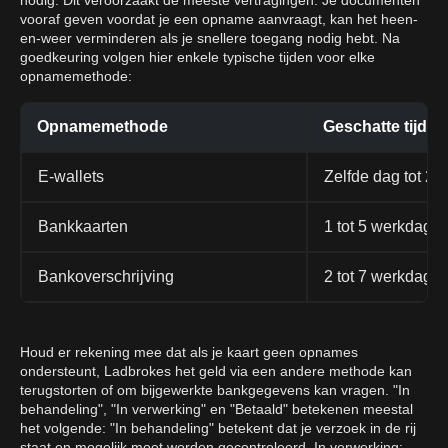
nodig. Dit veroorzaakt de meeste vertragingen. Je documenten
vooraf geven voordat je een opname aanvraagt, kan het heen-
en-weer verminderen als je snellere toegang nodig hebt. Na
goedkeuring volgen hier enkele typische tijden voor elke
opnamemethode:
Opnamemethode
Geschatte tijd o
E-wallets
Zelfde dag tot 24
Bankkaarten
1 tot 5 werkdage
Bankoverschrijving
2 tot 7 werkdage
Houd er rekening mee dat als je kaart geen opnames
ondersteunt, Ladbrokes het geld via een andere methode kan
terugstorten of om bijgewerkte bankgegevens kan vragen. "In
behandeling", "In verwerking" en "Betaald" betekenen meestal
het volgende: "In behandeling" betekent dat je verzoek in de rij
staat en mogelijk moet worden gecontroleerd. In verwerking: