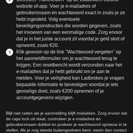
website of-app. Voer je e-mailadres of
gebruikersnaam en wachtwoord exact in zoals je ze
hebt ingesteld. Volg eventuele
beveiligingsinstructies die worden gegeven, zoals
het invoeren van een eenmalige code. Zorg ervoor
dat je in het juiste account zit voordat je geld stort of
opneemt, zoals €20.
Klik gewoon op de link "Wachtwoord vergeten" op
het aanmeldformulier om je wachtwoord terug te
krijgen. Een resetbericht wordt verzonden naar het
e-mailadres dat je hebt gebruikt om je aan te
melden. Voor je veiligheid kan Ladbrokes je vragen
bepaalde informatie te bevestigen voordat je iets
gevoeligs doet, zoals €200 opnemen of je
accountgegevens wijzigen.
Blijf niet raden als je aanmelding blijft mislukken. Zorg ervoor dat
de caps lock uit staat, controleer je e-mailadres en
gebruikersnaam dubbel en probeer je wachtwoord opnieuw in te
stellen. Als je nog steeds buitengesloten bent, neem dan contact