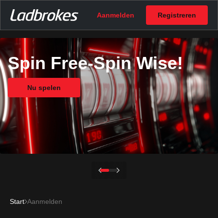
Aanmelden
Registreren
Spin Free-Spin Wise!
Nu spelen
Start
Aanmelden