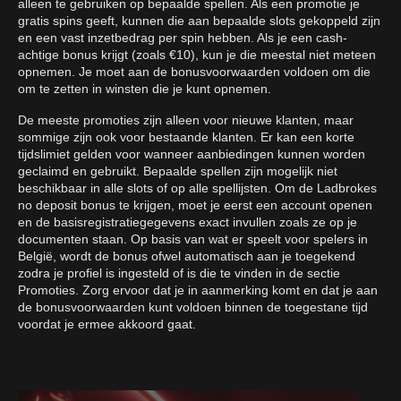
alleen te gebruiken op bepaalde spellen. Als een promotie je
gratis spins geeft, kunnen die aan bepaalde slots gekoppeld zijn
en een vast inzetbedrag per spin hebben. Als je een cash-
achtige bonus krijgt (zoals €10), kun je die meestal niet meteen
opnemen. Je moet aan de bonusvoorwaarden voldoen om die
om te zetten in winsten die je kunt opnemen.
De meeste promoties zijn alleen voor nieuwe klanten, maar
sommige zijn ook voor bestaande klanten. Er kan een korte
tijdslimiet gelden voor wanneer aanbiedingen kunnen worden
geclaimd en gebruikt. Bepaalde spellen zijn mogelijk niet
beschikbaar in alle slots of op alle spellijsten. Om de Ladbrokes
no deposit bonus te krijgen, moet je eerst een account openen
en de basisregistratiegegevens exact invullen zoals ze op je
documenten staan. Op basis van wat er speelt voor spelers in
België, wordt de bonus ofwel automatisch aan je toegekend
zodra je profiel is ingesteld of is die te vinden in de sectie
Promoties. Zorg ervoor dat je in aanmerking komt en dat je aan
de bonusvoorwaarden kunt voldoen binnen de toegestane tijd
voordat je ermee akkoord gaat.