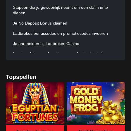
Stappen die je gewoonlijk neemt om een claim in te
dienen
Je No Deposit Bonus claimen
Ladbrokes bonuscodes en promotiecodes invoeren
Je aanmelden bij Ladbrokes Casino
Inzetvereisten, spelweging en maximale uitbetaling
Inzetvereisten en hoe playthrough werkt
Wat betekent spelweging?
Topspellen
Maximale uitbetaling
Spellen die in aanmerking komen voor gratis spins
zonder storting en bonuskredieten
Stortingsmethoden bij Ladbrokes Casino
Winsten opnemen bij Ladbrokes Casino