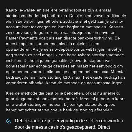
Kaart-, e-wallet- en snellere betalingsopties zijn allemaal
stortingsmethoden bij Ladbrokes. De site biedt zowel traditionele
als instant-stortingsmethoden, zodat je snel geld aan je casino-
account kunt toevoegen en kunt beginnen met spelen. Kaarten
zijn eenvoudig te gebruiken, e-wallets zijn snel en privé, en
Faster Payments voelt als een directe bankoverschrijving. De
meeste spelers kunnen met slechts enkele klikken
opwaarderen. Als je een no-deposit-bonus wilt krijgen, moet je
nog steeds zo snel mogelijk een betrouwbare stortingsmethode
instellen. Dit helpt je om gemakkelijk over te stappen van
bonusspel naar echte-geldsessies en maakt het eenvoudig om
op te nemen zodra je alle nodige stappen hebt voltooid. Meestal
bedraagt de minimale storting €10, maar het exacte bedrag kan
veranderen afhankelijk van de methode en accountinstellingen.
Kies de methode die past bij je behoeften, of dat nu snelheid,
gebruiksgemak of bankcontrole betreft. Meestal gebeuren kaart-
en e-wallet-stortingen meteen. Bij bankgerelateerde opties
hangt het echter af van hoe je bank de storting afhandelt.
Debetkaarten zijn eenvoudig in te stellen en worden
door de meeste casino's geaccepteerd. Direct