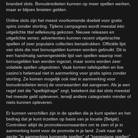
branded slots. Bonuskredieten kunnen op meer spellen werken,
maar er blijven limieten gelden.
Online slots zijn het meest voorkomende doelwit voor gratis
spins zonder storting. Tijdens campagnes wordt meestal één
uitgelichte titel willekeurig gekozen. Nieuwe releases en
uitgelichte series: advertenties kunnen recent uitgebrachte
spellen of zeer populaire collecties benadrukken. Officiële lijst
van slots die met bonusgelden kunnen worden gebruikt. Dit is
een handmatig samengestelde lijst van spellen waarop met
bonusgelden kan worden ingezet, maar soms worden zeer
volatiele spellen uitgesloten. Vaak komen tafelspellen en live
casino's helemaal niet in aanmerking voor gratis spins zonder
storting. Ze komen mogelijk ook niet in aanmerking voor
bonuskredieten tenzij de voorwaarden dat aangeven. Als je een
regel ziet die "spelbijdrage" zegt, betekent dat dat slots meestal
het meeste geld opleveren, terwijl andere categorieën minder of
niets kunnen opleveren.
Er kunnen verschillen zijn in de spellen die je kunt spelen en het
bedrag dat je kunt inzetten op basis van je locatie (België).
Controleer altijd de promotievoorwaarden om te zien of je in
aanmerking komt voor de promotie in je land. Zoek naar de
sectie "in aanmerking komende spellen" of "toegestane spellen"