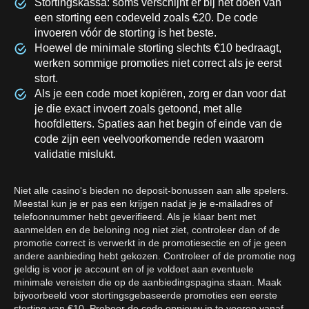
Stortingskassa: soms verschijnt er bij het doen van
een storting een codeveld zoals €20. De code
invoeren vóór de storting is het beste.
Hoewel de minimale storting slechts €10 bedraagt,
werken sommige promoties niet correct als je eerst
stort.
Als je een code moet kopiëren, zorg er dan voor dat
je die exact invoert zoals getoond, met alle
hoofdletters. Spaties aan het begin of einde van de
code zijn een veelvoorkomende reden waarom
validatie mislukt.
Niet alle casino's bieden no deposit-bonussen aan alle spelers.
Meestal kun je er pas een krijgen nadat je je e-mailadres of
telefoonnummer hebt geverifieerd. Als je klaar bent met
aanmelden en de beloning nog niet ziet, controleer dan of de
promotie correct is verwerkt in de promotiesectie en of je geen
andere aanbieding hebt gekozen. Controleer of de promotie nog
geldig is voor je account en of je voldoet aan eventuele
minimale vereisten die op de aanbiedingspagina staan. Maak
bijvoorbeeld voor stortingsgebaseerde promoties een eerste
storting van €10. Probeer de code opnieuw in te voeren vanaf