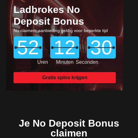
Ladbrokes No
Deposit Bonus
Nu claimen- aanbieding geldig voor beperkte tijd
52
12
28
Uren
Minuten
Seconden
Gratis spins krijgen
Je No Deposit Bonus
claimen