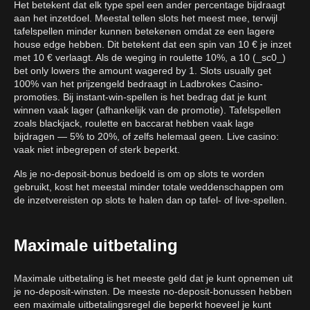
Het betekent dat elk type spel een ander percentage bijdraagt
aan het inzetdoel. Meestal tellen slots het meest mee, terwijl
tafelspellen minder kunnen betekenen omdat ze een lagere
house edge hebben. Dit betekent dat een spin van 10 € je inzet
met 10 € verlaagt. Als de weging in roulette 10%, a 10 (_sc0_)
bet only lowers the amount wagered by 1. Slots usually get
100% van het prijzengeld bedraagt in Ladbrokes Casino-
promoties. Bij instant-win-spellen is het bedrag dat je kunt
winnen vaak lager (afhankelijk van de promotie). Tafelspellen
zoals blackjack, roulette en baccarat hebben vaak lage
bijdragen — 5% to 20%, of zelfs helemaal geen. Live casino:
vaak niet inbegrepen of sterk beperkt.
Als je no-deposit-bonus bedoeld is om op slots te worden
gebruikt, kost het meestal minder totale weddenschappen om
de inzetvereisten op slots te halen dan op tafel- of live-spellen.
Maximale uitbetaling
Maximale uitbetaling is het meeste geld dat je kunt opnemen uit
je no-deposit-winsten. De meeste no-deposit-bonussen hebben
een maximale uitbetalingsregel die beperkt hoeveel je kunt