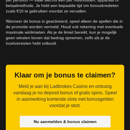
per persoon — vaak slechts één per huishouden, apparaat of
betaalmethode. Je hebt een bepaalde tijd om bonuskredieten
zoals €10 te gebruiken voordat ze vervallen.
Wanneer de bonus is geactiveerd, speel alleen de spellen die in
de promotie worden vermeld. Houd ook rekening met eventuele
maximale winlimieten. Als je de limiet bereikt, kun je mogelijk
geen winsten boven dat bedrag opnemen, zelfs als je de
inzetvereisten hebt voltooid.
Klaar om je bonus te claimen?
Meld je aan bij Ladbrokes Casino en ontvang
vandaag je no deposit bonus of gratis spins. Speel
in aanmerking komende slots met bonusgelden
voordat je stort.
Nu aanmelden & bonus claimen