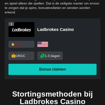
en speel alleen die spellen. Dat is de veiligste manier om ervoor
te zorgen dat je spins, bonuskredieten en winsten worden
erkend.
1
Ladbrokes Casino
4.8
/5
UKGC
1-3 dagen
Bonus claimen
Stortingsmethoden bij
Ladbrokes Casino