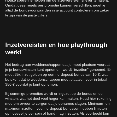
(welke spellen je helpen om de inzetvereisten sneller te halen).
Omdat deze regels per promotie kunnen verschillen, moet je
altijd de bonusvoorwaarden in je account controleren om zeker
te zijn van de juiste cijfers.
Inzetvereisten en hoe playthrough
werkt
Het bedrag aan weddenschappen dat je moet plaatsen voordat
je je bonuswinsten kunt opnemen, wordt "inzetten" genoemd. Er
moet 35x inzet gelden op een no-deposit-bonus van 10 €, wat
betekent dat je weddenschappen moet plaatsen voor in totaal
350 € voordat je kunt opnemen.
Bij sommige promoties wordt er ingezet op de bonus en de
winsten, wat het doel veel hoger kan maken. Houd hier rekening
mee om ervoor te zorgen dat je opnames slagen: Minimum- en
maximuminzetten: veel no-deposit-bonussen hebben limieten
op hoeveel je per spin of hand mag inzetten. Als voorbeeld kun