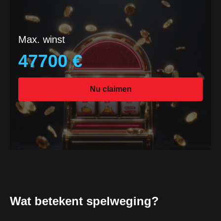
Max. winst
47700 €
Nu claimen
Wat betekent spelweging?